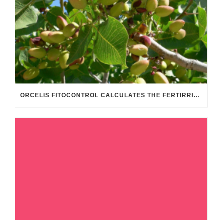
ORCELIS FITOCONTROL CALCULATES THE FERTIRRIGATION OF PISTACHIO FARMING