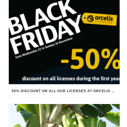
50% DISCOUNT ON ALL OUR LICENSES AT ORCELIS FITOCONTROL BLACK FRIDAY