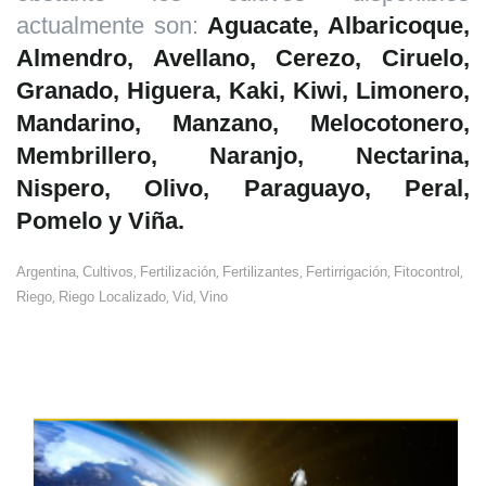
actualmente son:
Aguacate, Albaricoque,
Almendro, Avellano, Cerezo, Ciruelo,
Granado, Higuera, Kaki, Kiwi, Limonero,
Mandarino, Manzano, Melocotonero,
Membrillero, Naranjo, Nectarina,
Nispero, Olivo, Paraguayo, Peral,
Pomelo y Viña.
,
,
,
,
,
,
Argentina
Cultivos
Fertilización
Fertilizantes
Fertirrigación
Fitocontrol
,
,
,
Riego
Riego Localizado
Vid
Vino