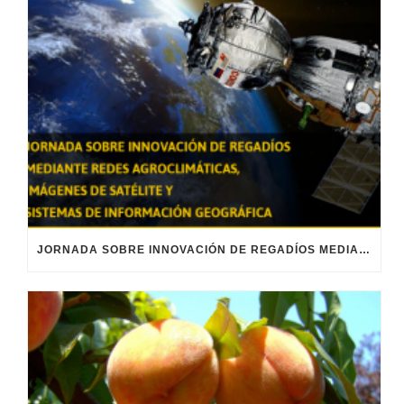
JORNADA SOBRE INNOVACIÓN DE REGADÍOS MEDIANTE REDES AGROCLIMÁTICAS, IMÁGENES DE SATÉLITE Y SISTEMAS DE INFORMACIÓN GEOGRÁFICA.