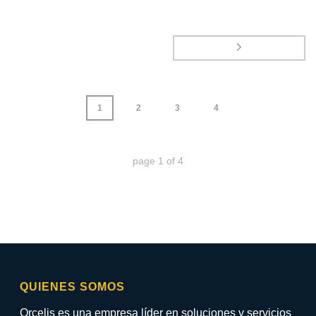
1
2
3
4
page
1
of
4
QUIENES SOMOS
Orcelis es una empresa líder en soluciones y servicios